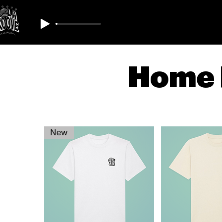
Home 
New