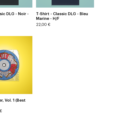
çu rapide
Aperçu rapide
sic DLG - Noir -
T-Shirt - Classic DLG - Bleu
Marine - H/F
Prix
22,00 €
çu rapide
, Vol. 1 (Best
romotionnel
 €