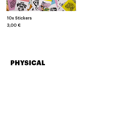
10x Stickers
5x Stickers
Prix
Prix
3,00 €
2,00 €
PHYSICAL
RELEASES
SOLD OUT